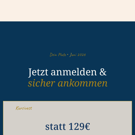
·
Dein Platz
J
uni 2026
Jetzt anmelden &
sicher ankommen
Kursivest
statt 129€