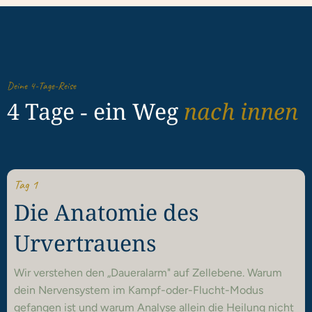
Deine 4-Tage-Reise
4 Tage ‑ ein Weg
nach innen
Tag 1
Die Anatomie des
Urvertrauens
Wir verstehen den „Daueralarm" auf Zellebene. Warum
dein Nervensystem im Kampf-oder-Flucht-Modus
gefangen ist und warum Analyse allein die Heilung nicht